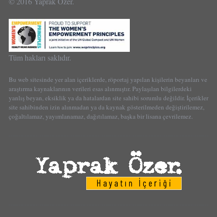
© 2016 Yaprak Özer.
Tüm hakları saklıdır.
Bu web sitesinde yer alan içeriklerde, röportaj yapılan kişilerin beyanları ve
araştırma kaynaklarının verileri esas alınmıştır. Paylaşılan bilgilerdeki
yanlış beyan, eksiklik ya da hatalardan site sahibi sorumlu değildir. İçerikler
site sahibinden izin alınmadan ya da kaynak gösterilmeden değiştirilemez,
çoğaltılamaz, yayımlanamaz, dağıtılamaz, başka bir lisana çevrilemez.