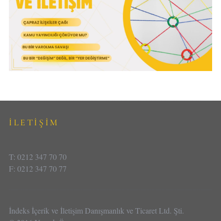
İLETİŞİM
T: 0212 347 70 70
F: 0212 347 70 77
İndeks İçerik ve İletişim Danışmanlık ve Ticaret Ltd. Şti.