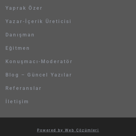
Yaprak Özer
Yazar-İçerik Üreticisi
Danışman
Eğitmen
Konuşmacı-Moderatör
Blog – Güncel Yazılar
Referanslar
İletişim
Powered by Web Çözümleri