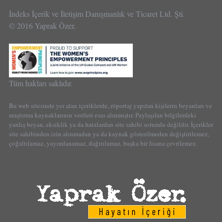
İndeks İçerik ve İletişim Danışmanlık ve Ticaret Ltd. Şti.
© 2016 Yaprak Özer.
Tüm hakları saklıdır.
Bu web sitesinde yer alan içeriklerde, röportaj yapılan kişilerin beyanları ve
araştırma kaynaklarının verileri esas alınmıştır. Paylaşılan bilgilerdeki
yanlış beyan, eksiklik ya da hatalardan site sahibi sorumlu değildir. İçerikler
site sahibinden izin alınmadan ya da kaynak gösterilmeden değiştirilemez,
çoğaltılamaz, yayımlanamaz, dağıtılamaz, başka bir lisana çevrilemez.