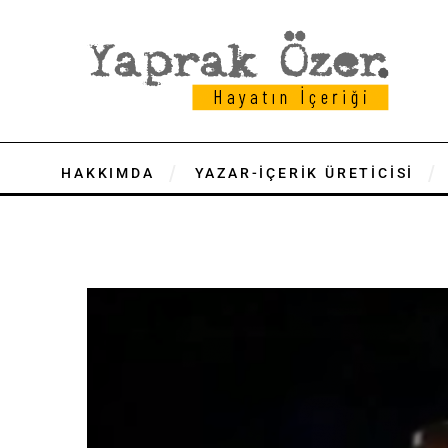
HAKKIMDA
YAZAR-İÇERİK ÜRETİCİSİ