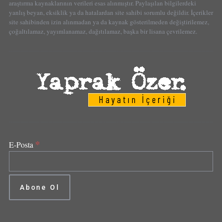
araştırma kaynaklarının verileri esas alınmıştır. Paylaşılan bilgilerdeki
yanlış beyan, eksiklik ya da hatalardan site sahibi sorumlu değildir. İçerikler
site sahibinden izin alınmadan ya da kaynak gösterilmeden değiştirilemez,
çoğaltılamaz, yayımlanamaz, dağıtılamaz, başka bir lisana çevrilemez.
*
E-Posta