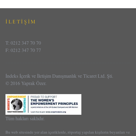
İLETİŞİM
T: 0212 347 70 70
F: 0212 347 70 77
İndeks İçerik ve İletişim Danışmanlık ve Ticaret Ltd. Şti.
© 2016 Yaprak Özer.
Tüm hakları saklıdır.
Bu web sitesinde yer alan içeriklerde, röportaj yapılan kişilerin beyanları ve