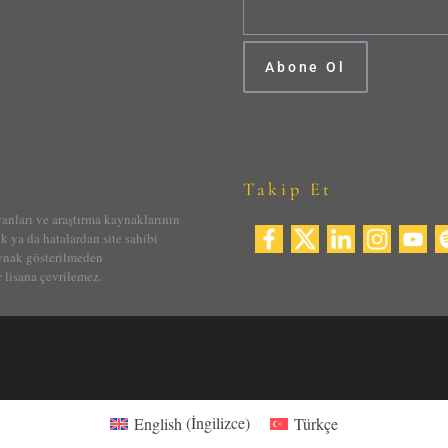
Takip Et
yanları ve araştırma kaynaklarının
ik ya da hatalardan site sahibi
aynak gösterilmeden
 lisana çevrilemez.
English
(
İngilizce
)
Türkçe