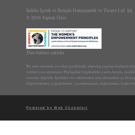
İndeks İçerik ve İletişim Danışmanlık ve Ticaret Ltd. Şti.
© 2016 Yaprak Özer.
Tüm hakları saklıdır.
Bu web sitesinde yer alan içeriklerde, röportaj yapılan kişilerin be
verileri esas alınmıştır. Paylaşılan bilgilerdeki yanlış beyan, eksikl
sorumlu değildir. İçerikler site sahibinden izin alınmadan ya da k
değiştirilemez, çoğaltılamaz, yayımlanamaz, dağıtılamaz, başka bir
Powered by Web Çözümleri