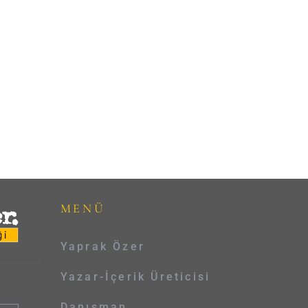
MENÜ
Yaprak Özer
Yazar-İçerik Üreticisi
Danışman